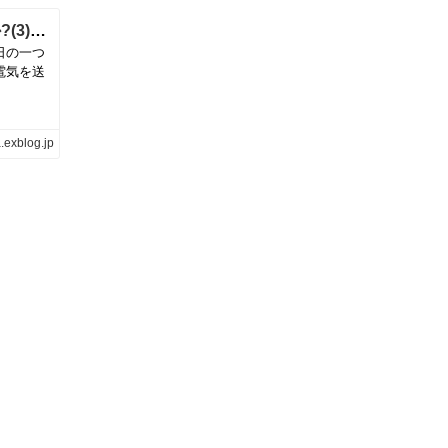
何故、原子力の研究機関は統廃合されたのか?(3)赤い原研(その1)～菊池理事長の空白の3時間と宙ぶらりんの3ヶ月余～ | 負ケラレマセン勝ツマデハ
日の一つ
電気を送
a.exblog.jp