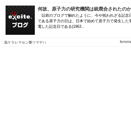
以前のブログで触れたように、今や祝われざる記念
である原子力の日は、日本で始めて原子力で発生した
電した記念日である(1963...
ferreir
負ケラレマセン勝ツマデハ