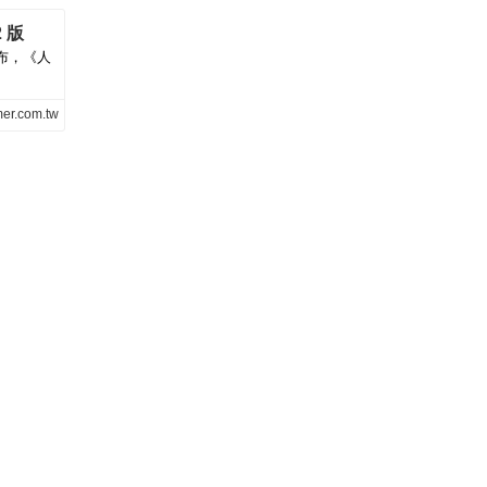
 版
會中宣布，《人
er.com.tw