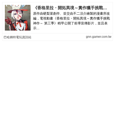
《香格里拉・開拓異境～糞作獵手挑戰神作～ 第三季》公開前導宣傳影片
原作由硬梨菜創作、並交由不二涼介繪製的漫畫所改
編，電視動畫《香格里拉・開拓異境～糞作獵手挑戰
神作～ 第三季》稍早公開了前導宣傳影片，並且表
示...
gnn.gamer.com.tw
巴哈姆特電玩資訊站