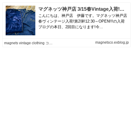
マグネッツ神戸店 3/15春Vintage入荷!第2弾! #5 Baseball Shirt !!! | magnets vintage clothing コダワリがある大人の為に。
こんにちは、神戸店 伊藤です。マグネッツ神戸店
春ヴィンテージ入荷!第2弾!12:30～OPEN!!!の入荷
ブログの本日、2回目になります!今...
magnetsco.exblog.jp
magnets vintage clothing コダワリがある大人の為に。