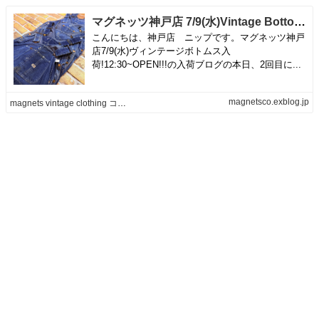
マグネッツ神戸店 7/9(水)Vintage Bottoms入荷! #5 Lee 91-SB!!! | magnets vintage clothing コダワリがある大人の為に。
こんにちは、神戸店 ニップです。マグネッツ神戸
店7/9(水)ヴィンテージボトムス入
荷!12:30~OPEN!!!の入荷ブログの本日、2回目に...
magnetsco.exblog.jp
magnets vintage clothing コダワリがある大人の為に。