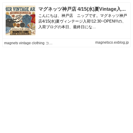
マグネッツ神戸店 4/15(水)夏Vintage入荷! #6 軍の中でオシャレ度はNo.1?! Military Part 1!!! | magnets vintage clothing コダワリがある大人の為に。
こんにちは、神戸店 ニップです。マグネッツ神戸
店4/15(水)夏ヴィンテージ入荷!12:30~OPEN!!!の、
入荷ブログの本日、最終日にな...
magnetsco.exblog.jp
magnets vintage clothing コダワリがある大人の為に。