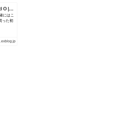
Stravinsky Pétrouchka@Boulez, Cleveland O | MusicArena
確にはこ
買った初
.exblog.jp