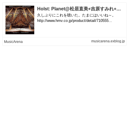
Holst: Planet@松居直美+吉原すみれ+山口恭範 | MusicArena
久しぶりにこれを聴いた。たまにはいいね～。
http://www.hmv.co.jp/product/detail/710555...
musicarena.exblog.jp
MusicArena