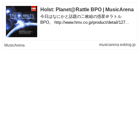
Holst: Planet@Rattle BPO | MusicArena
今日はなにかと話題の二枚組の惑星＠ラトル
BPO。 http://www.hmv.co.jp/product/detail/127...
musicarena.exblog.jp
MusicArena