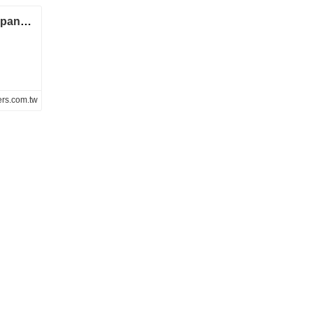
打屁股超渡人妻鬼魂 Steam搞笑恐怖除靈《Spanking Exorcist》7月下旬推出
rs.com.tw