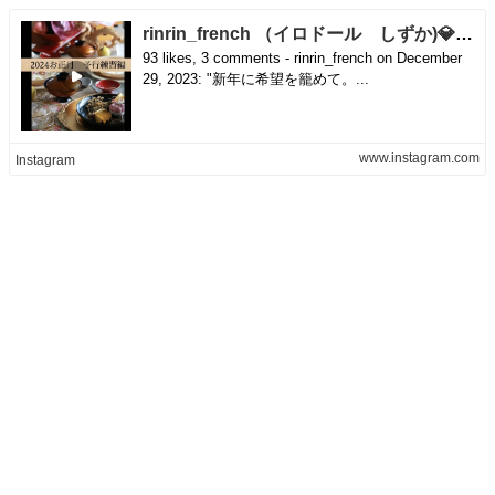
rinrin_french （イロドール しずか)💎💎💎 世界観✖️インテリア✖️ときめき on Instagram: "新年に希望を籠めて。 やっぱり新年はゴールドが好きなんだよなぁ💓 キラッキラGOLDのテーブルの予行練習。 今夜はカニ鍋なので、一度片付けますが こうやってデモしておくと、 イメージが膨らむし 楽しいし、 パーティー前にオタオタしないので、 オススメでありまする✨ 今日は朝イチ ブログ書いて、 クロゼットの片付けをして、 午後は煮豚を作りながら 飲みながらテーブルコーディネート💓 あー、至福、至福。 #人生を彩る #tablesetting #tablecoordinate #お正月のテーブル #お正月2024 #テーブルコーディネート #暮らしを愉しむ #ハレの日 #好きなこと #飲んだくれ週間突入"
93 likes, 3 comments - rinrin_french on December
29, 2023: "新年に希望を籠めて。...
www.instagram.com
Instagram