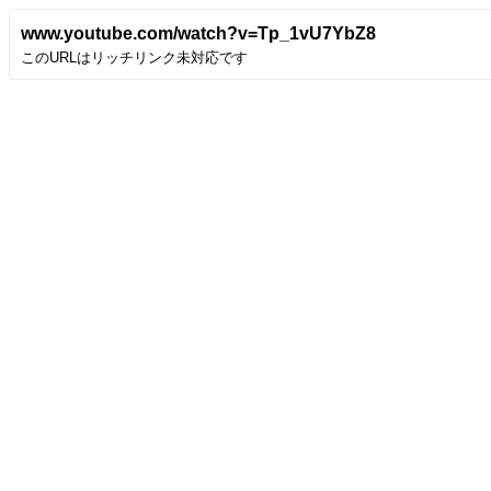
www.youtube.com/watch?v=Tp_1vU7YbZ8
このURLはリッチリンク未対応です