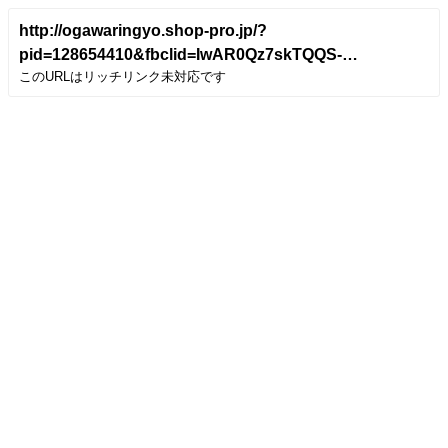
http://ogawaringyo.shop-pro.jp/?
pid=128654410&fbclid=IwAR0Qz7skTQQS-
このURLはリッチリンク未対応です
aiWVubYA99keLh5ZORO1dISvCumQ9PPxMDQnJ4_wwc