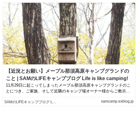
【近況とお願い】メープル那須高原キャンプグランドの
こと | SAMのLIFEキャンプブログ Life is like camping!
11月29日に起こってしまったメープル那須高原キャンプグランドのこ
とにつき、ご家族、そして近隣のキャンプ場オーナー様からご教示い
ただいたこと...
samcamp.exblog.jp
SAMのLIFEキャンプブログ Life is like camping!