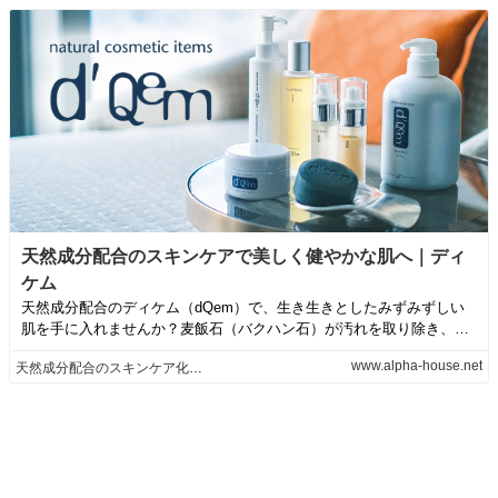
天然成分配合のスキンケアで美しく健やかな肌へ｜ディ
ケム
天然成分配合のディケム（dQem）で、生き生きとしたみずみずしい
肌を手に入れませんか？麦飯石（バクハン石）が汚れを取り除き、同
時に肌を活性化...
www.alpha-house.net
天然成分配合のスキンケア化粧品「ディケム（dQem）」