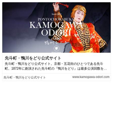
先斗町・鴨川をどり公式サイト
先斗町・鴨川をどり公式サイト。京都・五花街のひとつである先斗
町。1872年に創演された先斗町の『鴨川をどり』は最多公演回数を誇
る芸舞妓による...
www.kamogawa-odori.com
先斗町・鴨川をどり公式サイト