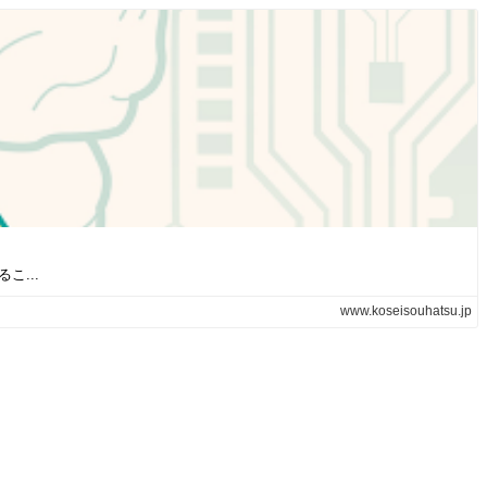
...
www.koseisouhatsu.jp