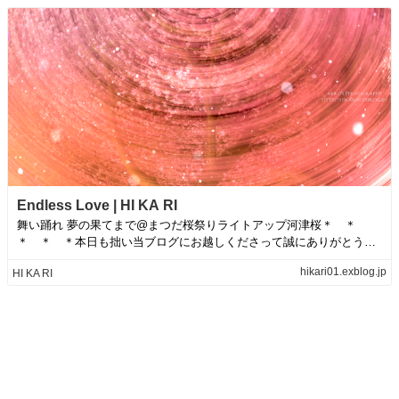
Endless Love | HI KA RI
舞い踊れ 夢の果てまで@まつだ桜祭りライトアップ河津桜＊ ＊
＊ ＊ ＊本日も拙い当ブログにお越しくださって誠にありがとうご
ざいます＾＾＊ ...
hikari01.exblog.jp
HI KA RI