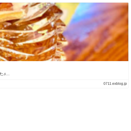
...
0711.exblog.jp