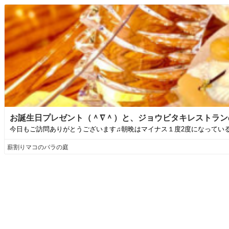
お誕生日プレゼント（＾∇＾）と、ジョウビタキレストランの
今日もご訪問ありがとうございます♫朝晩はマイナス１度2度になっている
薪割りマコのバラの庭