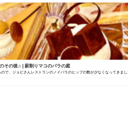
その後♫ | 薪割りマコのバラの庭
ので、ジョビさんレストランのノイバラのヒップの数が少なくなってきました♫