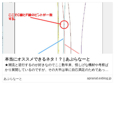
本当にオススメできるネタ！？ | あぷらなーと
★潮流と逆行するのが好きなのでここ数年来、怪しげな機材や考察ば
かり展開しているのですが、その大半は単に自己満足のためであった
り好奇心を満たす...
apranat.exblog.jp
あぷらなーと