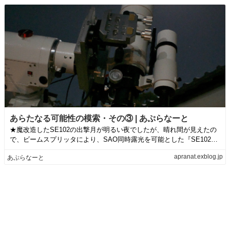
あらたなる可能性の模索・その③ | あぷらなーと
★魔改造したSE102の出撃月が明るい夜でしたが、晴れ間が見えたの
で、ビームスプリッタにより、SAO同時露光を可能とした『SE102カ
スタム...
apranat.exblog.jp
あぷらなーと