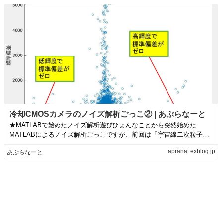
冷却CMOSカメラのノイズ解析ごっこ② | あぷらなーと
★MATLABで始めたノイズ解析遊びひょんなことから突然始めた
MATLABによるノイズ解析ごっこですが、前回は「宇宙線二次粒子の
ヒットと思わ...
apranat.exblog.jp
あぷらなーと