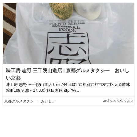
味工房 志野 三千院山道店 | 京都グルメタクシー おいし
い京都
味工房 志野 三千院山道店 075-744-3301 京都府京都市左京区大原勝林
院町109 9:00～17:30定休日無休http://w...
archette.exblog.jp
京都グルメタクシー おいしい京都