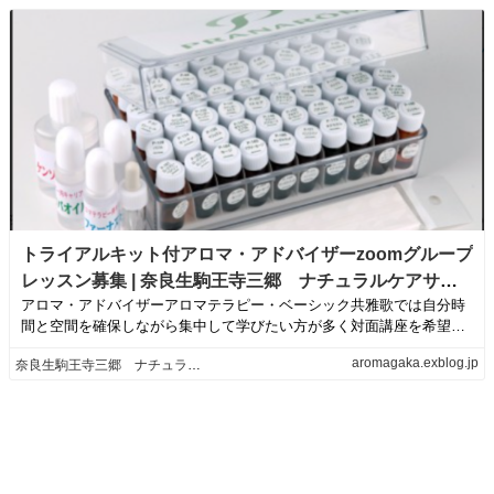
トライアルキット付アロマ・アドバイザーzoomグループ
レッスン募集 | 奈良生駒王寺三郷 ナチュラルケアサロ
アロマ・アドバイザーアロマテラピー・ベーシック共雅歌では自分時
ン 雅歌（がか）のブログ
間と空間を確保しながら集中して学びたい方が多く対面講座を希望す
る方がほとんど全...
aromagaka.exblog.jp
奈良生駒王寺三郷 ナチュラルケアサロン 雅歌（がか）のブログ