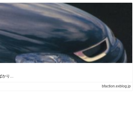
り...
bfaction.exblog.jp