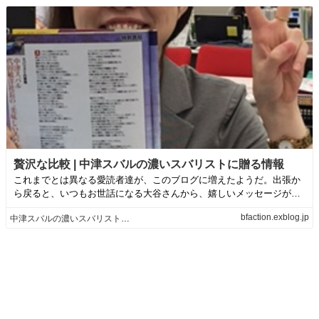
贅沢な比較 | 中津スバルの濃いスバリストに贈る情報
これまでとは異なる愛読者達が、このブログに増えたようだ。出張か
ら戻ると、いつもお世話になる大谷さんから、嬉しいメッセージが届
いていた。「ベス...
bfaction.exblog.jp
中津スバルの濃いスバリストに贈る情報