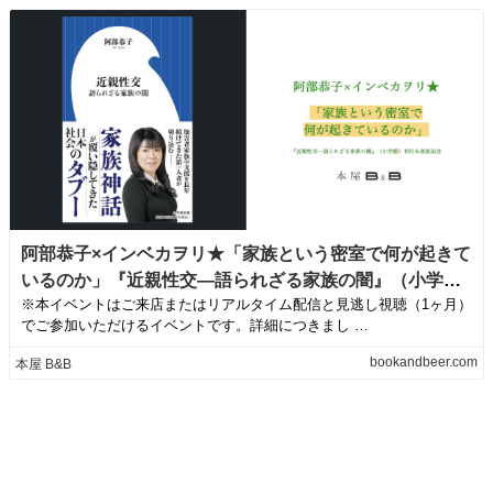
阿部恭子×インベカヲリ★「家族という密室で何が起きて
いるのか」『近親性交―語られざる家族の闇』（小学
※本イベントはご来店またはリアルタイム配信と見逃し視聴（1ヶ月）
館）刊行＆重版記念
でご参加いただけるイベントです。詳細につきまし …
bookandbeer.com
本屋 B&B