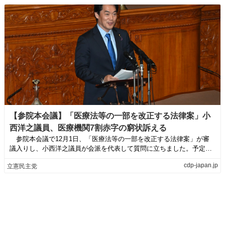
【参院本会議】「医療法等の一部を改正する法律案」小
西洋之議員、医療機関7割赤字の窮状訴える
参院本会議で12月1日、「医療法等の一部を改正する法律案」が審
議入りし、小西洋之議員が会派を代表して質問に立ちました。予定原
稿は以下の通り...
cdp-japan.jp
立憲民主党