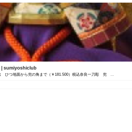
miyoshiclub
 ひつ地面から兜の角まで（￥181.500）税込奈良一刀彫 兜 ...