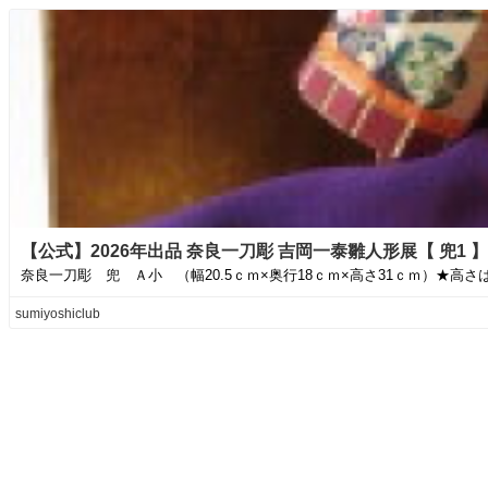
【公式】2026年出品 奈良一刀彫 吉岡一泰雛人形展【 兜1 】 | su
奈良一刀彫 兜 Ａ小 （幅20.5ｃｍ×奥行18ｃｍ×高さ31ｃｍ）★高さは
sumiyoshiclub