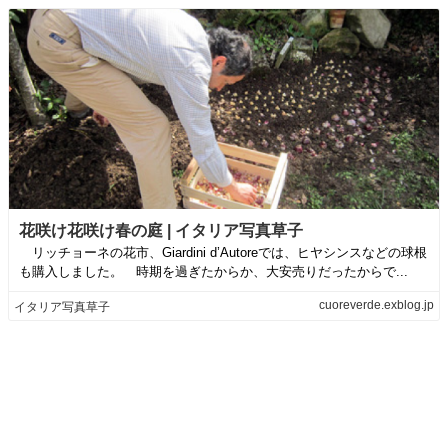
花咲け花咲け春の庭 | イタリア写真草子
リッチョーネの花市、Giardini d’Autoreでは、ヒヤシンスなどの球根
も購入しました。 時期を過ぎたからか、大安売りだったからで...
cuoreverde.exblog.jp
イタリア写真草子