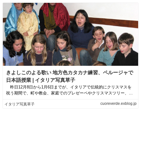
きよしこのよる歌い 地方色カタカナ練習、ペルージャで
日本語授業 | イタリア写真草子
昨日12月8日から1月6日までが、イタリアで伝統的にクリスマスを
祝う期間で、町や教会、家庭でのプレゼーペやクリスマスツリー、イ
ルミネーショ...
cuoreverde.exblog.jp
イタリア写真草子