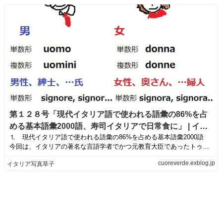
第１２８号「現代イタリア語で使われる語彙の86%を占
める基本語彙2000語、寿司イタリアで日常食に」 | イタ
⒈ 現代イタリア語で使われる語彙の86%を占める基本語彙2000語
リア写真草子
今回は、イタリアの著名な言語学者でかつ元教育大臣であったトゥッ
リオ・デ・...
cuoreverde.exblog.jp
イタリア写真草子