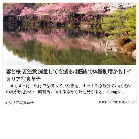
雲と桜 要注意 減量しても減るは筋肉で体脂肪増かも | イ
タリア写真草子
４月４日は、朝は空を覆っていた雲を、１日中吹き続けていた北西
の風が吹き払い、南南西に面する窓から外を見やると、Perugia,
Umbri...
cuoreverde.exblog.jp
イタリア写真草子