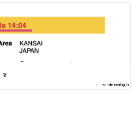
...
cuoreverde.exblog.jp