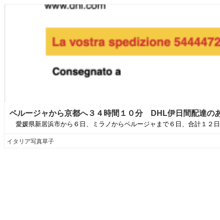
ペルージャから京都へ３４時間１０分 DHL伊日間配達のあ
愛媛県新居浜市から６日、ミラノからペルージャまで６日、合計１２日間
イタリア写真草子