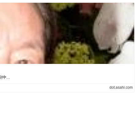
...
dot.asahi.com