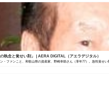
と覚せい剤」 | AERA DIGITAL（アエラデジタル）
・ファンこと、和歌山県の資産家、野崎幸助さん（享年77）。急性覚せい剤中