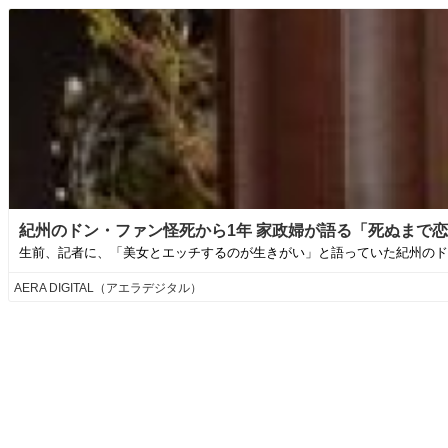
紀州のドン・ファン怪死から1年 家政婦が語る「死ぬまで恋の執念
生前、記者に、「美女とエッチするのが生きがい」と語っていた紀州のドン
AERA DIGITAL（アエラデジタル）