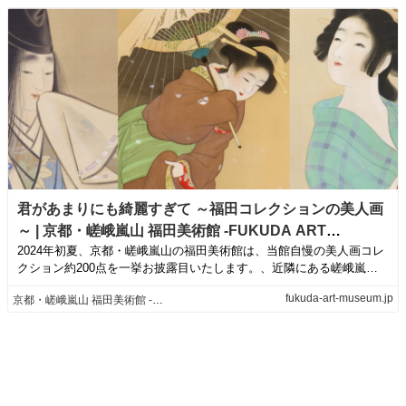
君があまりにも綺麗すぎて ～福田コレクションの美人画
～ | 京都・嵯峨嵐山 福田美術館 -FUKUDA ART
2024年初夏、京都・嵯峨嵐山の福田美術館は、当館自慢の美人画コレ
MUSEUM-
クション約200点を一挙お披露目いたします。、近隣にある嵯峨嵐山
文華館との...
fukuda-art-museum.jp
京都・嵯峨嵐山 福田美術館 -FUKUDA ART MUSEUM-