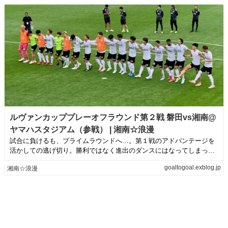
ルヴァンカッププレーオフラウンド第２戦 磐田vs湘南@
ヤマハスタジアム（参戦） | 湘南☆浪漫
試合に負けるも、プライムラウンドへ…。第１戦のアドバンテージを
活かしての逃げ切り。勝利ではなく進出のダンスにはなってしまった
けど、次は笑顔で...
goaltogoal.exblog.jp
湘南☆浪漫