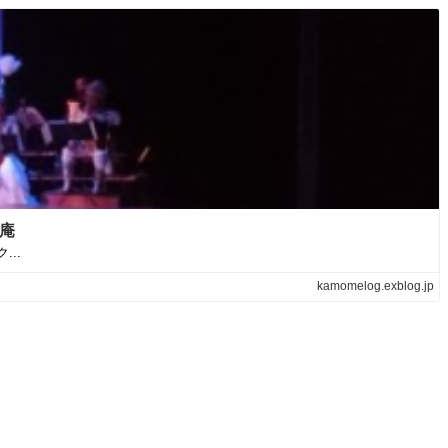
鴎庵
..
kamomelog.exblog.jp