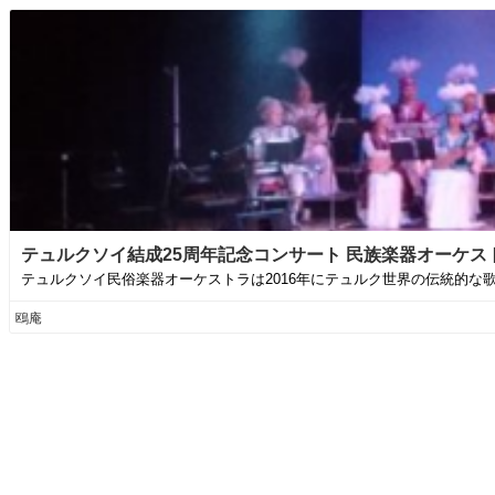
テュルクソイ結成25周年記念コンサート 民族楽器オーケストラ
テュルクソイ民俗楽器オーケストラは2016年にテュルク世界の伝統的な
鴎庵