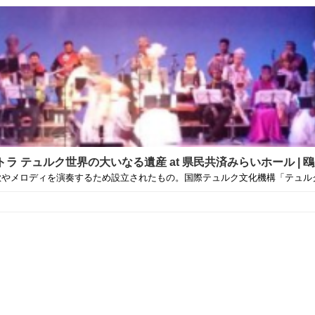
 テュルク世界の大いなる遺産 at 県民共済みらいホール | 
歌やメロディを演奏するため設立されたもの。国際テュルク文化機構「テュルク.