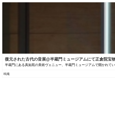
復元された古代の音展@半蔵門ミュージアムにて正倉院宝物楽
半蔵門にある真如苑の美術ヴェニュー、半蔵門ミュージアムで開かれている
鴎庵