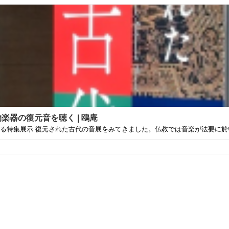
器の復元音を聴く | 鴎庵
特集展示 復元された古代の音展をみてきました。仏教では音楽が法要に於いて