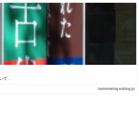
...
kamomelog.exblog.jp