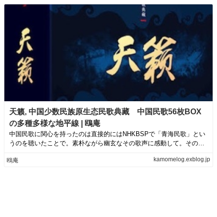
天籁, 中国少数民族原生态民歌典藏 中国民歌56枚BOX
の多種多様な地平線 | 鴎庵
中国民歌に関心を持ったのは直接的にはNHKBSPで「青海民歌」とい
うのを聴いたことで。素朴ながら幽玄なその歌声に感動して。その前
段階としてこ...
kamomelog.exblog.jp
鴎庵