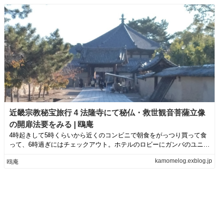
近畿宗教秘宝旅行 4 法隆寺にて秘仏・救世観音菩薩立像
の開扉法要をみる | 鴎庵
4時起きして5時くらいから近くのコンビニで朝食をがっつり買って食
って、6時過ぎにはチェックアウト。ホテルのロビーにガンバのユニフ
ォームがあっ...
kamomelog.exblog.jp
鴎庵