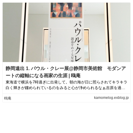
静岡遠出 1. パウル・クレー展@静岡市美術館 モダンア
ートの縦軸になる画家の生涯 | 鴎庵
東海道で横浜を7時過ぎに出発して。朝の海が日に照らされてキラキラ
白く輝きが鏤められているのをみると心が浄められるなぁ吉原を過ぎ
て。吉原祇園太...
kamomelog.exblog.jp
鴎庵