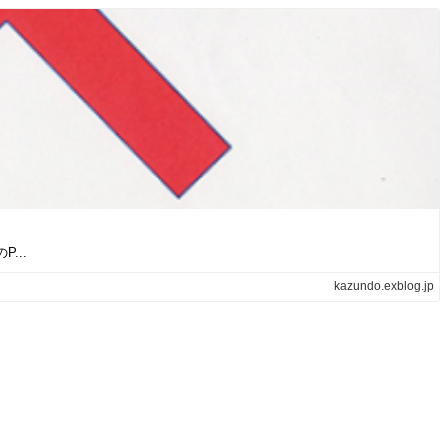
...
kazundo.exblog.jp