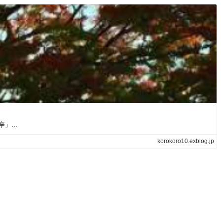
...
korokoro10.exblog.jp