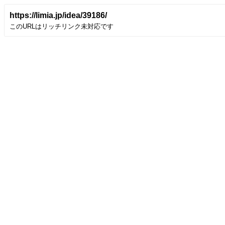
https://limia.jp/idea/39186/
このURLはリッチリンク未対応です