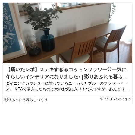
【届いたレポ】ステキすぎるコットンフラワー♡一気に
冬らしいインテリアになりました♪ | 彩りあふれる暮らし
ダイニングカウンターに飾っているユーカリとブルーのフラワーベー
づくり
ス。IKEAで購入したもので大のお気に入り！なんですが…あんまり冬
っぽくないな...
miina115.exblog.jp
彩りあふれる暮らしづくり