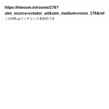
https://miroom.in/rooms/176?
utm_source=creator_ad&utm_medium=room_176&refer
このURLはリッチリンク未対応です