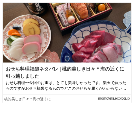
おせち料理福袋ネタバレ | 桃的美しき日々＊海の近くに
引っ越しました
おせち料理〜今回のお重は、とても美味しかったです。楽天で買った
ものですがおせち福袋なるものでどこのおせちが届くがわからないと
いう面白企画に乗...
momoteki.exblog.jp
桃的美しき日々＊海の近くに引っ越しました