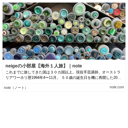
neigeの小部屋【海外１人旅】｜note
これまでに旅してきた国は３０カ国以上。現役手芸講師。オーストラ
リアワーホリ歴1994年4〜11月。 ５０歳の誕生日を機に再開した2023
年北...
note.com
note（ノート）