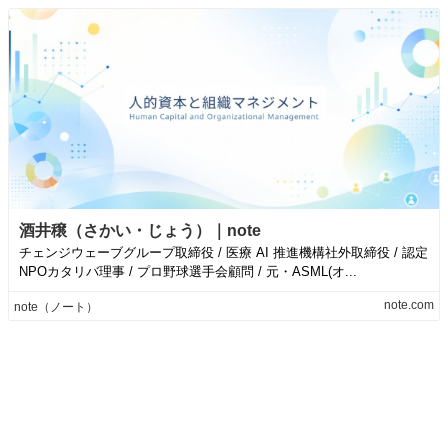
酒井穣（さかい・じょう）｜note
チェンジウェーブグループ取締役 / 医療 AI 推進機構社外取締役 / 認定
NPOカタリバ理事 / プロ野球選手会顧問 / 元・ASML(オ...
note.com
note（ノート）